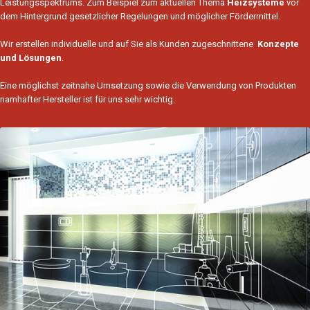
Leistungsspektrums. Zum Beispiel zum aktuellen Thema
Heizsysteme
vor
dem Hintergrund gesetzlicher Regelungen und möglicher Fördermittel.
Wir erstellen individuelle und auf Sie als Kunden zugeschnittene
Konzepte
und Lösungen
.
Eine möglichst zeitnahe Umsetzung sowie die Verwendung von Produkten
namhafter Hersteller ist für uns sehr wichtig.