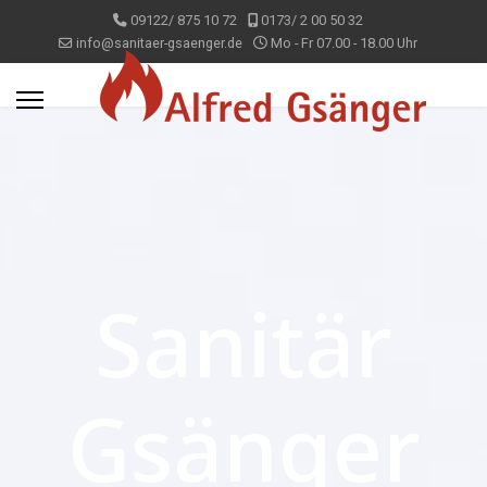
09122/ 875 10 72
0173/ 2 00 50 32
info@sanitaer-gsaenger.de
Mo - Fr 07.00 - 18.00 Uhr
Sanitär
Gsänger