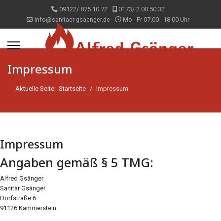
09122/ 875 10 72
0173/ 2 00 50 32
info@sanitaer-gsaenger.de
Mo - Fr 07.00 - 18.00 Uhr
Impressum
Aktuelle Seite:
Startseite
Impressum
Impressum
Angaben gemäß § 5 TMG:
Alfred Gsänger
Sanitär Gsänger
Dorfstraße 6
91126 Kammerstein