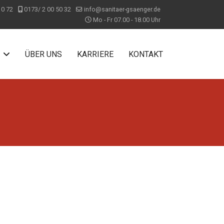
10 72
0173/ 2 00 50 32
info@sanitaer-gsaenger.de
Mo - Fr 07.00 - 18.00 Uhr
ÜBER UNS
KARRIERE
KONTAKT